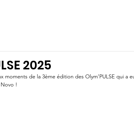
À propos
Galerie photos
Nous soutenir
Nos partenaires
LSE 2025
ux moments de la 3ème édition des Olym’PULSE qui a eu 
 Novo !