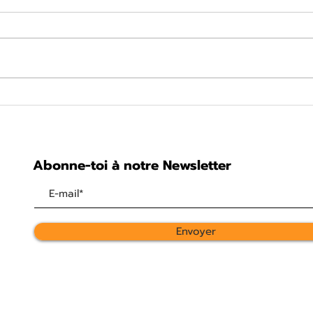
Notre site internet fait
Cou
peau neuve!
caus
Abonne-toi à notre Newsletter
Envoyer